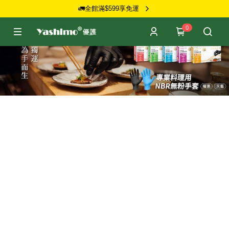
🚛全館滿$599享免運
0