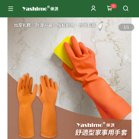
0
1
/
1