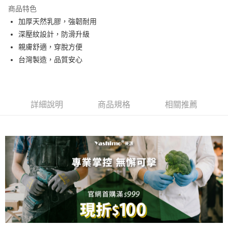
LINE Pay
商品特色
Apple Pay
加厚天然乳膠，強韌耐用
深壓紋設計，防滑升級
街口支付
親膚舒適，穿脫方便
悠遊付
台灣製造，品質安心
全盈+PAY
運送方式
詳細說明
商品規格
相關推薦
全家取貨付款
每筆NT$60，滿NT$599(含以上)免運費
7-11取貨付款
每筆NT$60，滿NT$599(含以上)免運費
宅配
每筆NT$100，滿NT$1,099(含以上)免運費