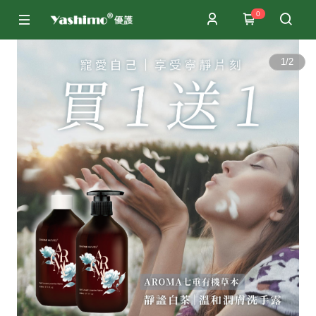
0
1
/
2