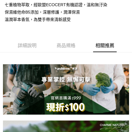
Apple Pay
七重植物萃取，經歐盟ECOCERT有機認證，溫和無汙染
保濕維他命B5添加，深層修護，潤澤保濕
街口支付
溫潤草本香氛，為雙手帶來清新感受
悠遊付
運送方式
詳細說明
商品規格
相關推薦
全家取貨付款
每筆NT$60，滿NT$599(含以上)免運費
7-11取貨付款
每筆NT$60，滿NT$599(含以上)免運費
宅配
每筆NT$100，滿NT$1,099(含以上)免運費