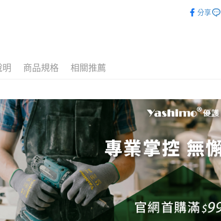
🏠居家生
運送方式
分享
全家取貨
每筆NT$6
7-11取貨
說明
商品規格
相關推薦
每筆NT$6
宅配
每筆NT$1