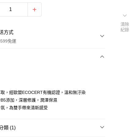
清除
紀錄
送方式
599免運
次付款
付款
取，經歐盟ECOCERT有機認證，溫和無汙染
B5添加，深層修護，潤澤保濕
香氛，為雙手帶來清新感受
類 (1)