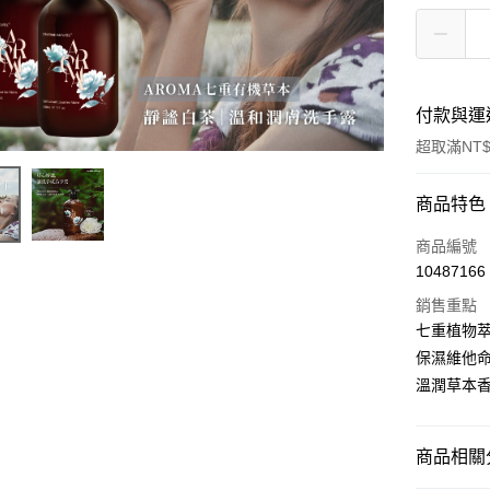
付款與運
超取滿NT$
付款方式
商品特色
信用卡一
商品編號
10487166
超商取貨
銷售重點
LINE Pay
七重植物萃
保濕維他命
Apple Pay
溫潤草本
街口支付
悠遊付
商品相關分