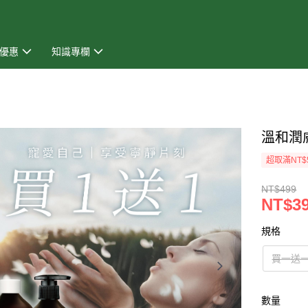
優惠
知識專欄
溫和潤
超取滿NT$
NT$499
NT$3
規格
買一送
數量