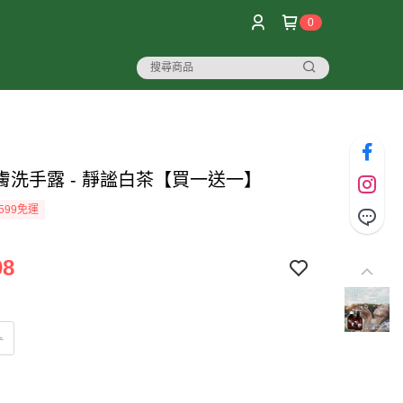
0
膚洗手露 - 靜謐白茶【買一送一】
599免運
98
一