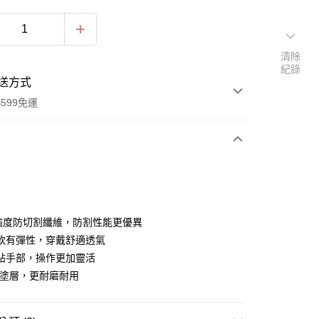
清除
紀錄
送方式
599免運
次付款
付款
強度防切割纖維，防割性能更優異
軟有彈性，穿戴舒適透氣
貼手部，操作更加靈活
U塗層，更耐磨耐用