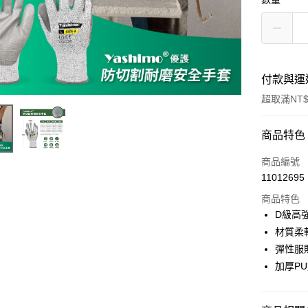
付款與運
超取滿NT$
付款方式
商品特色
信用卡一
商品編號
11012695
超商取貨
商品特色
LINE Pay
D級高
材質柔
Apple Pay
彈性服
街口支付
加厚P
悠遊付