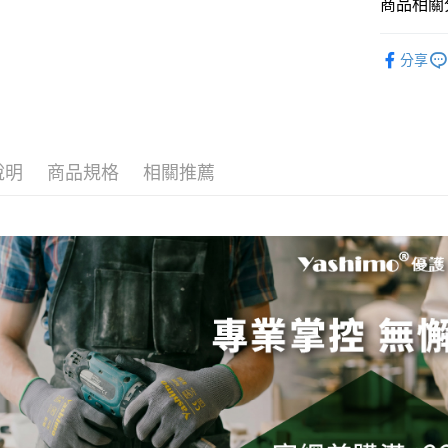
商品相關分
全盈+PAY
▎類別搜
分享
運送方式
▎用途搜
全家取貨
▎材質搜
每筆NT$6
說明
商品規格
相關推薦
7-11取貨
每筆NT$6
宅配
每筆NT$1