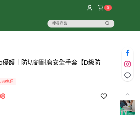
0
himo優護｜防切割耐磨安全手套【D級防
599免運
08