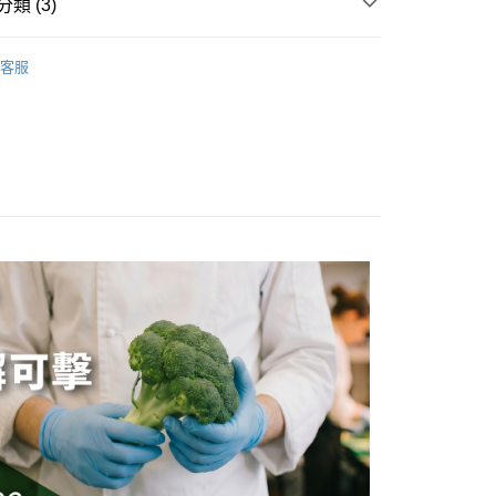
類 (3)
尋
工作手套
客服
尋
農漁園藝｜工業防護
付款
尋
PU聚氨酯
0，滿NT$599(含以上)免運費
付款
0，滿NT$599(含以上)免運費
00，滿NT$1,099(含以上)免運費