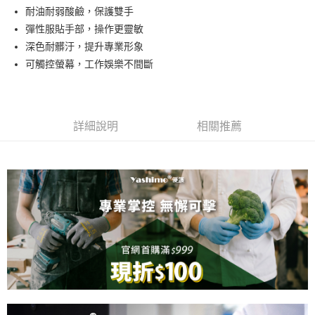
Apple Pay
耐油耐弱酸鹼，保護雙手
彈性服貼手部，操作更靈敏
街口支付
深色耐髒汙，提升專業形象
悠遊付
可觸控螢幕，工作娛樂不間斷
全盈+PAY
運送方式
詳細說明
相關推薦
全家取貨付款
每筆NT$60，滿NT$599(含以上)免運費
7-11取貨付款
每筆NT$60，滿NT$599(含以上)免運費
宅配
每筆NT$100，滿NT$1,099(含以上)免運費