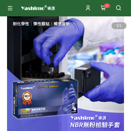
0
1
/
1