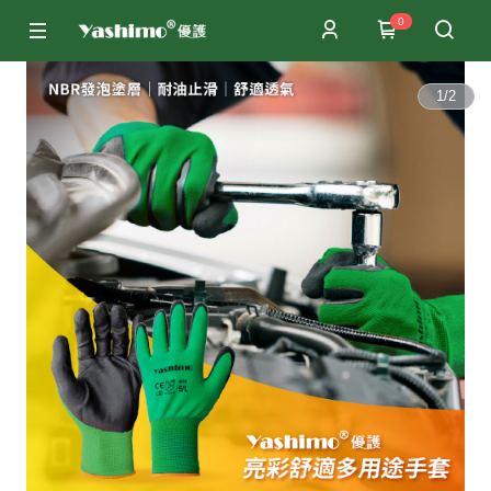
0
1
/
2