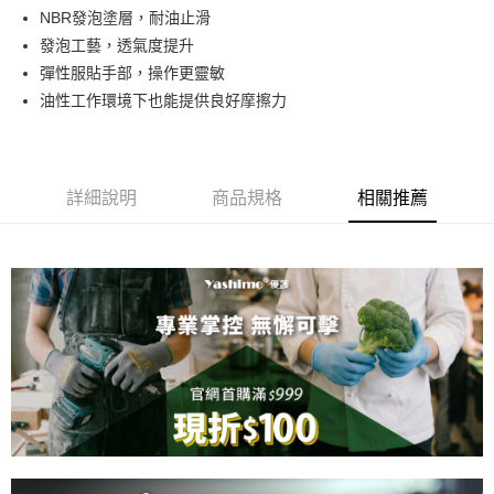
Apple Pay
NBR發泡塗層，耐油止滑
發泡工藝，透氣度提升
街口支付
彈性服貼手部，操作更靈敏
悠遊付
油性工作環境下也能提供良好摩擦力
全盈+PAY
運送方式
詳細說明
商品規格
相關推薦
全家取貨付款
每筆NT$60，滿NT$599(含以上)免運費
7-11取貨付款
每筆NT$60，滿NT$599(含以上)免運費
宅配
每筆NT$100，滿NT$1,099(含以上)免運費