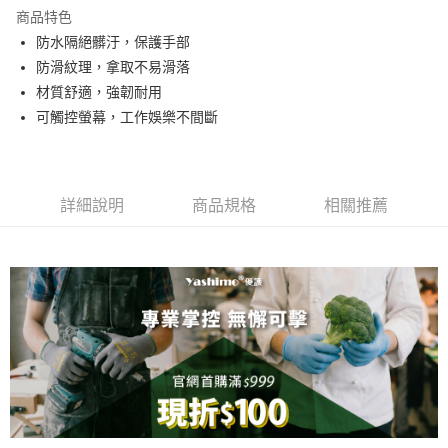
LINE Pay
商品特色
Apple Pay
防水隔絕髒汙，保護手部
防滑紋理，拿取不易滑落
街口支付
材質舒適，強韌耐用
悠遊付
可觸控螢幕，工作娛樂不間斷
全盈+PAY
運送方式
詳細說明
商品規格
相關推薦
全家取貨付款
每筆NT$60，滿NT$599(含以上)免運費
7-11取貨付款
每筆NT$60，滿NT$599(含以上)免運費
宅配
每筆NT$100，滿NT$1,099(含以上)免運費