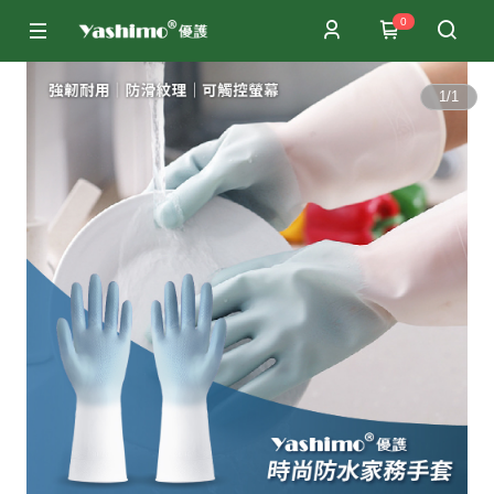
0
1
/
1