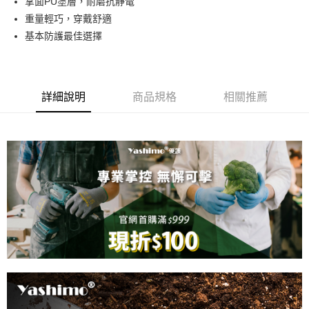
掌面PU塗層，耐磨抗靜電
重量輕巧，穿戴舒適
街口支付
基本防護最佳選擇
悠遊付
全盈+PAY
詳細說明
商品規格
相關推薦
運送方式
全家取貨付款
每筆NT$60，滿NT$599(含以上)免運費
7-11取貨付款
每筆NT$60，滿NT$599(含以上)免運費
宅配
每筆NT$100，滿NT$1,099(含以上)免運費