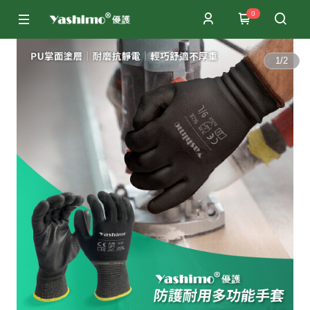
0
1
/
2