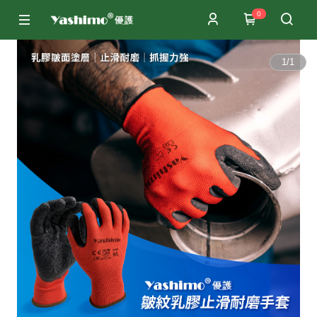
0
1
/
1