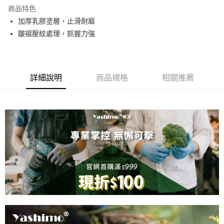
LINE Pay
商品特色
Apple Pay
加厚乳膠塗層，止滑耐磨
皺褶壓紋處理，抓握力強
街口支付
悠遊付
全盈+PAY
詳細說明
商品規格
相關推薦
運送方式
全家取貨付款
每筆NT$60，滿NT$599(含以上)免運費
7-11取貨付款
每筆NT$60，滿NT$599(含以上)免運費
宅配
每筆NT$100，滿NT$1,099(含以上)免運費